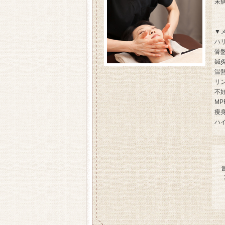
未
▼
ハ
骨
鍼
温
リ
不
M
痩
ハ