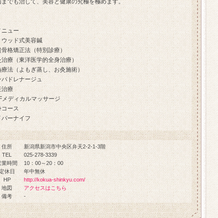
病までも治して、美容と健康の究極を極めます。
メニュー
リウッド式美容鍼
盤骨格矯正法（特別診療）
灸治療（東洋医学的全身治療）
熱療法（よもぎ蒸し、お灸施術）
ンパドレナージュ
妊治療
PFメディカルマッサージ
身コース
イパーナイフ
住所
新潟県新潟市中央区弁天2-2-1-3階
TEL
025-278-3339
営業時間
10：00～20：00
定休日
年中無休
HP
http://kokua-shinkyu.com/
地図
アクセスはこちら
備考
-