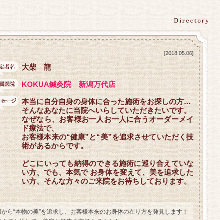
[2018.05.06]
大柴 龍
KOKUA鍼灸院 新潟万代店
本当に自分自身の身体に合った施術をお探しの方…
そんなあなたに当院へいらしていただきたいです。
なぜなら、お客様お一人お一人に合うオーダーメイ
ド療法で、
お客様本来の“健康”と“美”を追求させていただく技
術があるからです。
どこにいっても納得のできる施術に巡り合えていな
い方、でも、本気で お身体を変えて、美を追求した
い方、そんな方々のご来院をお待ちしております。
康から“本物の美”を追求し、お客様本来のお身体の在り方を発見します！