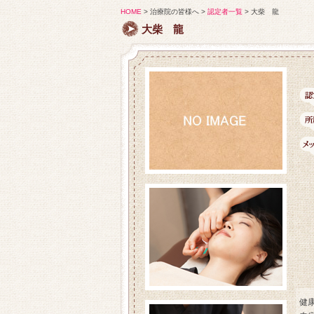
HOME
>
治療院の皆様へ >
認定者一覧
>
大柴 龍
大柴 龍
健